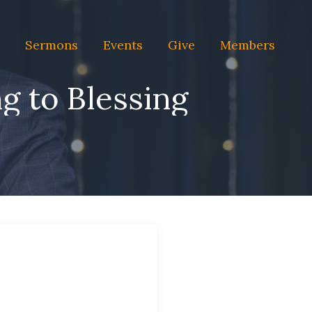
Sermons
Events
Give
Members
g to Blessing