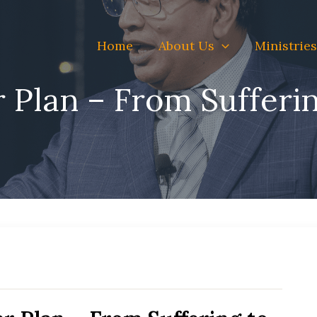
Home
About Us
Ministries
 Plan – From Sufferin