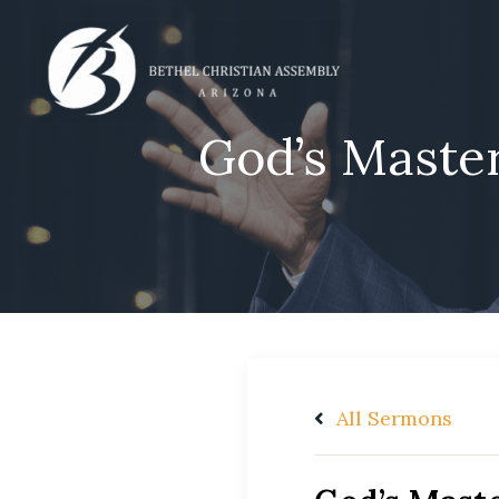
Skip
to
content
God’s Master
All Sermons