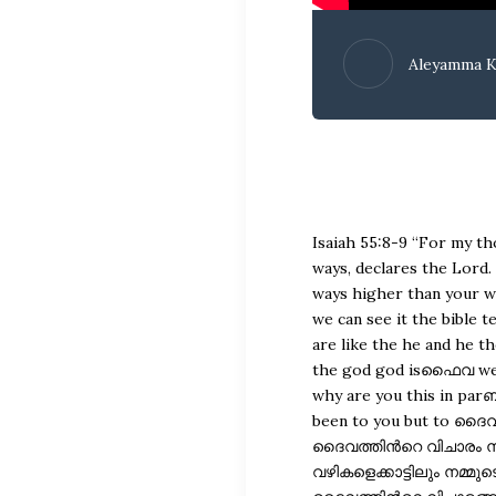
Aleyamma 
Isaiah 55:8-9 “For my thoughts are not your thoughts, neither are your ways my ways, declares the Lord. 9 “As the heavens are higher than the earth, so are my ways higher than your ways and my thoughts than your thoughts. in this portion we can see it the bible teaches god way and th are human way and thഗ and god th are like the he and he the exക്le of heen and heen is and god who is ഓൾമൈി god the god god isഫൈവ we areഫൈ god isണal we areെ to reൽ മസക്രമ jസ് christ why are you this in parബജസ് theനle of the secക്t of the kingdom of heen has been to you but to ദൈവവചനത്തിൽ നമ്മൾ കാണുന്നത് നമ്മുടെ വിചാരങ്ങൾ അല്ല ദൈവത്തിൻറെ വിചാരം നമ്മളുടെ വഴികളല്ല ദൈവത്തിൻറെ വഴികൾ നമ്മുടെ വഴികളെക്കാട്ടിലും നമ്മുടെ വിചാരങ്ങളെക്കാട്ടിലും ദൈവത്തിൻറെ വഴികളും ദൈവത്തിൻറെ വിചാരങ്ങളും വലുതാണ് അതിഅതിന് എക്സാമ്പിൾ ആയിട്ട് പറയുന്നത് ഹെവൻ എർത്ത് സ്വർഗ്ഗവും ഭൂമിയും തമ്മിലുള്ള അന്തരം എത്രയോ അതുപോലെ അന്തരമാണ് ദൈവത്തിൻറെ വഴികളും നമ്മുടെ വഴികളും ആയിട്ടുള്ളത് ഹാലേലൂയ ദൈവത്തിൻറെ വഴികളെ മനസ്സിലാക്കുവാൻ അവൻ ആരാണ് ദൈവം ആരാണ് അവൻറെ അവന് ഓൾമൈറ്റി ഗോഡആണ് അവൻ വലിയ ദൈവമാണ് അവൻ പരമാധികാരിയാണ് അവൻറെ അവൻറെ രഹസ്യങ്ങളെ വെളിപ്പെടുത്തുന്നതായിട്ടുള്ള ഒരു ദൈവമാണ് മത്തായുടെ സുവിശേഷം 13ആം അധ്യായം അവിടെ ഒരു ഉപമയെ അവിടെ പറഞ്ഞപ്പോൾ ശിഷ്യന്മാർ ചെന്ന് യേശുവിനോട് ചോദിച്ചു എന്താണ് ഉപമകളാൽ സംസാരിക്കുന്നത് എന്നാൽ അപ്പോൾ യേശു ശിഷ്യന്മാരോട് പറഞ്ഞത്ദനോളജ ofദക്രഷ of സ്വർഗ്ഗരാജ്യത്തിന്റെ മർമ്മങ്ങളെ അറിയുവാൻ നിങ്ങൾക്ക് വരം നൽകി തന്നിരിക്കുന്നു. എന്നാൽ അവർക്കോ ഇല്ല എന്ന് ഈ ലോകരായ ജീവിതങ്ങൾക്ക് ദൈവത്തിൻറെ വചനം ഗ്രഹിക്കുവാൻ ഉള്ള കഴിവില്ല. എന്നാൽ ദൈവമക്കളാകുന്ന നമ്മൾക്ക് ദൈവത്തിൻറെ വചനത്തിൻറെ മർമ്മങ്ങളെ ഗ്രഹിക്കുവാൻ അവൻ വരം നൽകി തന്നിരിക്കുന്നു ഹലേലൂയ ദൈവത്തിന് നന്ദിയോടെ സ്തോത്രം when isൽ left egg to goോ to the promise land god did not allow them to the quest and root god to them the long way to around ദൈവം എന്തുകൊണ്ടാണ് അങ്ങനെ ചെയ്തത് ഇവിടെ പറയുന്നത് ഇസ്രായേൽ ഈജിപ്റ്ി ഇസ്രയേമിൽ നിന്ന് ഇസ്രായേൽ മക്കളെ പുറപ്പെടുവിച്ചപ്പോൾ പെട്ടെന്ന് പോകുവാനായിട്ട് ദൈവം അനുവദിച്ചില്ല പെട്ടെന്നുള്ള വഴിയിൽ അല്ല ഈസിവേറ്റിൽ കൂടെ അവിടെ എത്തിച്ചേരുവാനായിട്ട് ദൈവം അനുവദിച്ചില്ല എന്നാൽ ദൈവം എന്താണ് അവരെ ചുറ്റി 40 വർഷക്കാലം ചുറ്റി എത്തിച്ചേരുവാനാണ് അവരെ ദൈവം ഇടയാക്കി തീർത്തത് എന്ന് നമുക്ക് കാണുവാനായിട്ട് സാധിക്കുന്നു ദൈവം ആഗ്രഹി ദൈവം ദൈവത്തിൻറെ ഹിതം അവിടെ വെളിപ്പെട്ടു ദൈവത്തിൻറെ ഹിതം അവിടെ മനസ്സിലാക്കുവാനായിട്ട് ഇടയായി ഈദഗറ്റ് planാൻ ഓഫ്ഗോപസ് ഓഫ്ഗോ in the life ഓദ isരൽ is need to know with out a dou that it was lബോദം out ഓജിനമോസ് മോശ അല്ല അവരെ മോശയാണ് ലീഡ് ചെയ്യുവാൻ ആയിരുന്നെങ്കിൽ മോശ അല്ല ദൈവമാണ് അവരെ നടത്തിയത് എന്നുള്ളത് ഇസ്രായേൽ മക്കൾ അറിയണം എന്ന് ദൈവം ആഗ്രഹിച്ചു ഹാലേലൂയ ദൈവമാണ് നമ്മളെ നടത്തുന്ന എന്നുള്ളതാണ് ചിന്ത നമ്മളെ എപ്പോഴും ഭരിക്കേണം നാം പല കാര്യങ്ങൾ ഇവിടെ ചെയ്യുവാൻ നമുക്ക് സാധിക്കുന്നെങ്കിലും നമ്മൾ എപ്പോഴും ഓർക്കേണ്ടതായിട്ടുള്ള ഒരു ചിന്ത നമ്മൾ എപ്പോഴും ഓർക്കേണ്ടത് ദൈവമാണ് നമ്മളെ നടത്തുന്നത് ദൈവമാണ് നമ്മളെ സൂക്ഷിക്കുന്നത് ദൈവമാണ് നമ്മൾക്ക് കരം തന്നു വഴിനടത്തുന്നത് എന്നുള്ളതായിട്ടുള്ള ഒരു ബോധ്യം നമ്മുടെ ഫലിക്കേണംഇവാദ hand ഓഗോഡ അവന്റെ കരമാണ്ഗോവ that regardless of what we sund of our testing period god will work all th god good നാം ഒന്ന് മനസ്സിലാക്കണം എന്തെല്ലാം കഷ്ടങ്ങളോ പ്രയാസങ്ങള കൂടെ നടക്കേണ്ടി വന്നാ