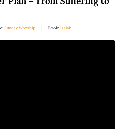
r Plan – From Suffering to
ce:
Sunday Worship
Book:
Isaiah